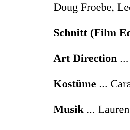
Doug Froebe, Le
Schnitt (Film Ed
Art Direction
...
Kostüme
... Car
Musik
... Laure