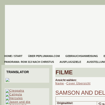
HOME / START
ÜBER PEPLUMANIA.COM
GEBRAUCHSANWEISUNG
PANORAMA: ROM 313 NACH CHRISTUS
AUSFLUGSZIELE
AUSSTELLUN
FILME
TRANSLATOR
Ansicht wählen:
Name
-
Cover Übersicht
SAMSON AND DEL
Originaltitel:
Sa