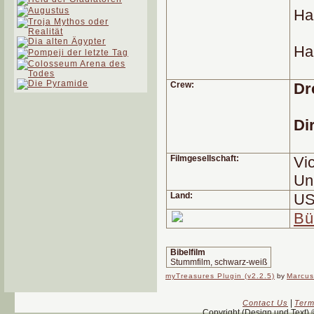
Har
Hal
Crew:
Dr
Di
Filmgesellschaft:
Vic
Un
Land:
U
Bü
Bibelfilm
Stummfilm, schwarz-weiß
myTreasures Plugin (v2.2.5)
by
Marcus
|
Contact Us
Term
Copyright (Design und Text)