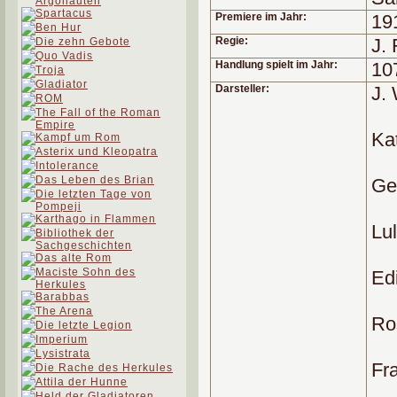
Premiere im Jahr:
19
Regie:
J.
Handlung spielt im Jahr:
10
Darsteller:
J.
Kat
Ge
Lu
Ed
Ro
Fra