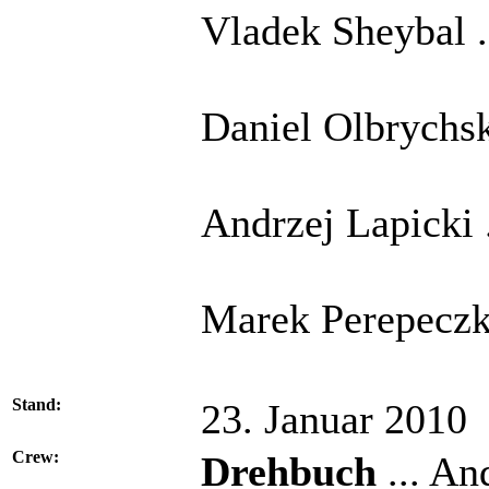
Vladek Sheybal .
Daniel Olbrychsk
Andrzej Lapicki .
Marek Perepeczko
Stand:
23. Januar 2010
Crew:
Drehbuch
... An