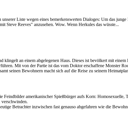
in unserer Liste wegen eines bemerkenswerten Dialoges: Um das junge 
m mit Steve Reeves" anzusehen. Wow. Wenn Herkules das wüsste...
nd klingelt an einem abgelegenen Haus. Dieses ist bevölkert mit eine
rführen. Mit von der Partie ist das vom Doktor erschaffene Monster Ro
samt seinen Bewohnern macht sich auf die Reise zu seinem Heimatplan
 die Feindbilder amerikanischer Spießbürger aufs Korn: Homosexuelle, 
n verschwinden.
 heutige Betrachter inzwischen fast genauso abgefahren wie die Bewohn