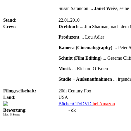
Susan Sarandon ...
Janet Weiss
, seine
Stand:
22.01.2010
Crew:
Drehbuch
... Jim Sharman, nach dem 
Produzent
... Lou Adler
Kamera (Cinematography)
... Peter 
Schnitt (Film Editing)
... Graeme Clif
Musik
... Richard O’Brien
Studio + Außenaufnahmen
... irgen
Filmgesellschaft:
20th Century Fox
Land:
USA
Bücher/CD/DVD
bei Amazon
Bewertung:
- ok
Max. 5 Sterne