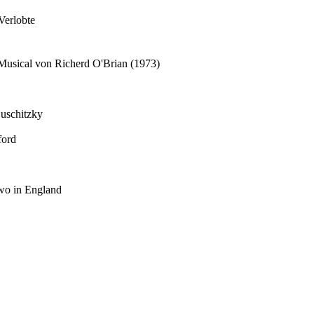
 Verlobte
Musical von Richerd O'Brian (1973)
Suschitzky
ford
dwo in England