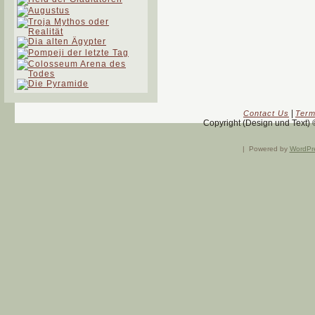
|
Contact Us
Term
Copyright (Design und Text)
|
Powered by
WordPr