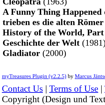
Cleopatra
(1963)
A Funny Thing Happened o
trieben es die alten Röme
History of the World, Part
Geschichte der Welt
(1981
Gladiator
(2000)
myTreasures Plugin (v2.2.5)
by
Marcus Jänts
Contact Us
|
Terms of Use
|
Copyright (Design und Tex